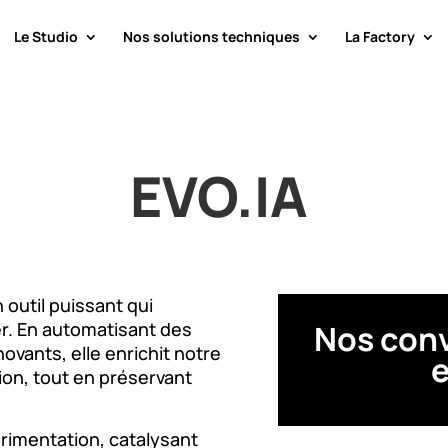
Le Studio
Nos solutions techniques
La Factory
EVO.IA
outil puissant qui
er. En automatisant des
Nos conv
ovants, elle enrichit notre
ion, tout en préservant
érimentation, catalysant