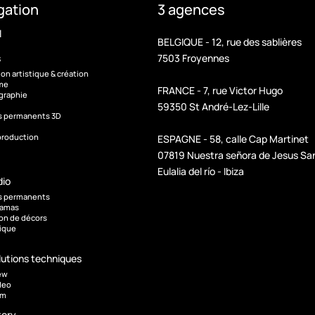
gation
3 agences
l
BELGIQUE - 12, rue des sablières
7503 Froyennes
s
ion artistique & création
sme
FRANCE - 7, rue Victor Hugo
graphie
59350 St André-Lez-Lille
s permanents 3D
production
ESPAGNE - 58, calle Cap Martinet
07819 Nuestra señora de Jesus Sa
Eulalia del río - Ibiza
dio
s permanents
ramas
on de décors
tique
lutions techniques
ew
deo
am
tory