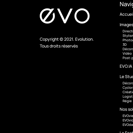
Navi
Accuei
Image
Direct
Styli
Copyright © 2021. Evolution.
Photo
3D
Tous droits réservés
Décor
Vidéo
Post-
EVO.IA
Le Stu
Décor
Cyclo
Créati
Logis
Régie
Nos so
EVOvi
EVOvi
EVOd
La Fac