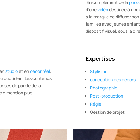
En complément de la
phot
d’une
vidéo
destinée à une
à la marque de diffuser so
familles avec jeunes enfants
dispositif visuel, sous la di
Expertises
 en
studio
et en
décor réel
,
Stylisme
du quotidien. Les contenus
conception des décors
prises de parole de la
Photographie
e dimension plus
Post-production
Régie
Gestion de projet