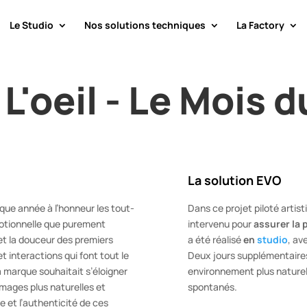
Le Studio
Nos solutions techniques
La Factory
 L'oeil - Le Mois 
La solution EVO
ue année à l’honneur les tout-
Dans ce projet piloté artis
émotionnelle que purement
intervenu pour
assurer la 
 et la douceur des premiers
a été réalisé
en
studio
, av
et interactions qui font tout le
Deux jours supplémentaires
a marque souhaitait s’éloigner
environnement plus naturel
images plus naturelles et
spontanés.
e et l’authenticité de ces