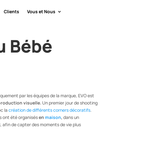
Clients
Vous et Nous
du Bébé
tiquement par les équipes de la marque, EVO est
production visuelle
.
Un premier jour de shooting
ec la
création de différents corners décoratifs
.
 ont été organisés
en
maison
,
dans un
, afin de capter des moments de vie plus