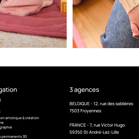
gation
3 agences
l
BELGIQUE - 12, rue des sablières
7503 Froyennes
s
ion artistique & création
sme
FRANCE - 7, rue Victor Hugo
graphie
59350 St André-Lez-Lille
s permanents 3D